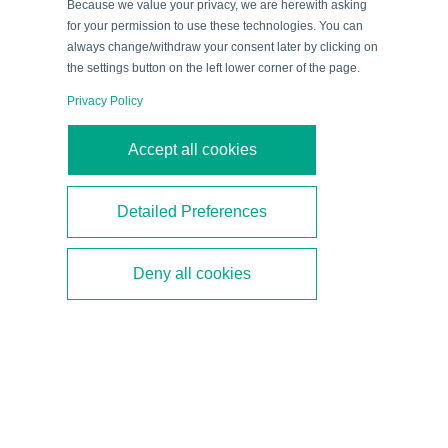
Because we value your privacy, we are herewith asking
zwischen den
for your permission to use these technologies. You can
Technologiewelten
always change/withdraw your consent later by clicking on
the settings button on the left lower corner of the page.
Privacy Policy
Accept all cookies
Gleichzeitig wäre es unrealistisch zu erwarten, dass
Detailed Preferences
sämtliche vorhandenen Sensoren und Aktoren
kurzfristig ersetzt werden können: Oftmals ergibt sich
Deny all cookies
die Hürde, dass nicht alle Feldgeräte und Leitungen
Ethernet-APL-tauglich sind und das Verlegen neuer
Kabel
empfindliche Kosten
nach sich ziehen würde.
Genau hier kommen Remote-I/O-Systeme ins Spiel.
Sie fungieren als Bindeglied zwischen konventioneller
Signalwelt – also
analogen 4…20-mA-Kreisen bzw.