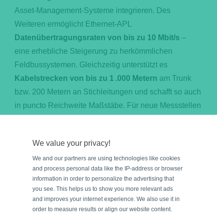
Asset-Management-Systeme integrieren. Des
Weiteren ermöglicht Ethernet-APL
Datenübertragungsraten von bis zu 10 Mbit/s
–
eine erhebliche Steigerung zu herkömmlichen
Feldbussystemen. Gleichzeitig unterstützt es
Kabelstrecken von bis zu 1 .000 Metern
am Trunk
bzw. 200 Metern an Stichleitungen und schafft so auch
in puncto Reichweite Maßstäbe. Für neue Messstellen
oder bei Erweiterungen von Bestandsanlagen ist
Ethernet-APL daher die
führende Technologie,
die
We value your privacy!
den Weg in Richtung
durchgängiger Digitalisierung
We and our partners are using technologies like cookies
ebnet und den Grundstein für
Predictive Maintenance
and process personal data like the IP-address or browser
sowie eine transparente Anlagenüberwachung legt.
information in order to personalize the advertising that
you see. This helps us to show you more relevant ads
and improves your internet experience. We also use it in
Remote I/O: Das Bindeglied
order to measure results or align our website content.