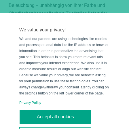
Beleuchtung – unabhängig von ihrer Farbe und
Oberflächenbeschaffenheit. Zusätzlich liefert der
SmartRunner Matcher
die Abweichung der aktuellen
zur eingelernten X- und Z-Position. Der Sensor kann
We value your privacy!
zudem
bis zu 32 Profile speichern
. Außerdem bietet
We and our partners are using technologies like cookies
and process personal data like the IP-address or browser
die sehr
einfache Parametrierung
einen hohen
information in order to personalize the advertising that
Bedienkomfort und eine schnelle
you see. This helps us to show you more relevant ads
Funktionsbereitschaft.
and improves your internet experience. We also use it in
order to measure results or align our website content.
Because we value your privacy, we are herewith asking
for your permission to use these technologies. You can
Zuverlässige optische
always change/withdraw your consent later by clicking on
the settings button on the left lower corner of the page.
Identifikation im
Privacy Policy
Hochtemperaturbereich mit dem
OIT
Accept all cookies
In
Trocknungsanlagen von Lackierstraßen