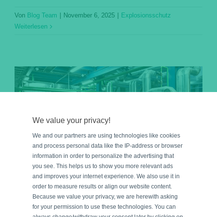
Von
Blog Team
|
November 6, 2025
|
Explosionsschutz
Weiterlesen
We value your privacy!
We and our partners are using technologies like cookies
and process personal data like the IP-address or browser
information in order to personalize the advertising that
you see. This helps us to show you more relevant ads
and improves your internet experience. We also use it in
order to measure results or align our website content.
Because we value your privacy, we are herewith asking
Leistungsaufnahme und
for your permission to use these technologies. You can
always change/withdraw your consent later by clicking on