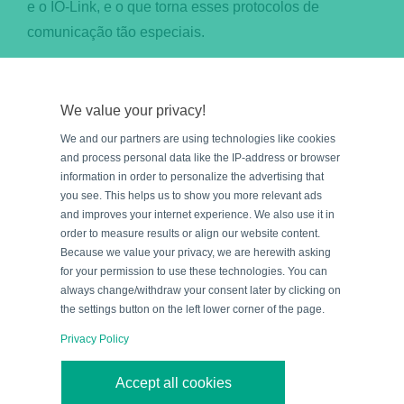
e o IO-Link, e o que torna esses protocolos de
comunicação tão especiais.
Por
Blog Team
|
julho 8, 2025
|
Categorias:
Base de
We value your privacy!
Conhecimento
,
IO-Link
,
Tecnologias
Leia mais
We and our partners are using technologies like cookies
and process personal data like the IP-address or browser
information in order to personalize the advertising that
you see. This helps us to show you more relevant ads
and improves your internet experience. We also use it in
order to measure results or align our website content.
Because we value your privacy, we are herewith asking
for your permission to use these technologies. You can
always change/withdraw your consent later by clicking on
the settings button on the left lower corner of the page.
Privacy Policy
Accept all cookies