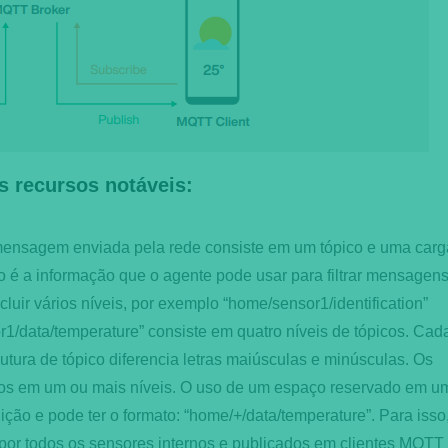
 recursos notáveis:
ensagem enviada pela rede consiste em um tópico e uma carg
co é a informação que o agente pode usar para filtrar mensagens
uir vários níveis, por exemplo “home/sensor1/identification”
r1/data/temperature” consiste em quatro níveis de tópicos. Cad
rutura de tópico diferencia letras maiúsculas e minúsculas. Os
os em um ou mais níveis. O uso de um espaço reservado em u
ção e pode ter o formato: “home/+/data/temperature”. Para isso
 por todos os sensores internos e publicados em clientes MQTT