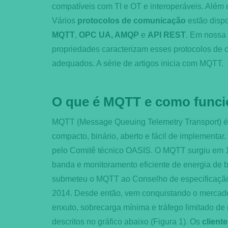
compatíveis com TI e OT e interoperáveis. Além
Vários
protocolos de comunicação
estão disp
MQTT
,
OPC UA, AMQP
e
API REST
. Em nossa 
propriedades caracterizam esses protocolos de 
adequados. A série de artigos inicia com MQTT.
O que é MQTT e como func
MQTT (Message Queuing Telemetry Transport) 
compacto, binário, aberto e fácil de implementa
pelo Comitê técnico OASIS. O MQTT surgiu em 1
banda e monitoramento eficiente de energia de 
submeteu o MQTT ao Conselho de especificação
2014. Desde então, vem conquistando o mercado 
enxuto, sobrecarga mínima e tráfego limitado d
descritos no gráfico abaixo (Figura 1). Os
client