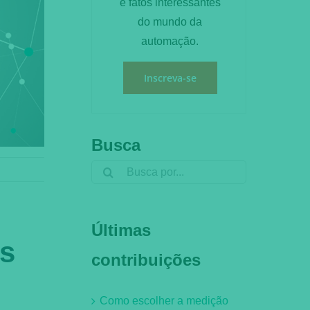
e fatos interessantes
do mundo da
automação.
Inscreva-se
Busca
Search
for:
Últimas
s
contribuições
Como escolher a medição