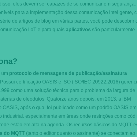
 disso, eles devem ser capazes de se comunicar em segurança.
oníveis para a implementação dessa comunicação inteligente, 
série de artigos de blog em várias partes, você pode descobrir 
comunicação IIoT e para quais
aplicativos
são particularmente
iona?
é um
protocolo de mensagens de publicação/assinatura
r. Possui certificação OASIS e ISO (ISO/IEC 20922:2016) gerenc
999 como uma solução técnica para o problema da largura de
baterias de oleodutos. Quatorze anos depois, em 2013, a IBM
 OASIS, após o qual foi publicado como um padrão OASIS em
industrial, especialmente em áreas onde restrições como cód
e rede estão em alta na agenda. Os recursos básicos do MQTT e
es do MQTT
(tanto o editor quanto o assinante) se conectam ao