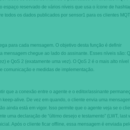
 o espaço reservado de vários níveis que usa o ícone de hashta
re todos os dados publicados por sensor1 para os clientes MQ
rega para cada mensagem. O objetivo desta função é definir
ue a mensagem chegue ao lado do assinante. Esses níveis são: 
) e QoS 2 (exatamente uma vez). O QoS 2 é o mais alto nível
 de comunicação e medidas de implementação.
ir que a conexão entre o agente e o editor/assinante permane
m keep-alive. De vez em quando, o cliente envia uma mensage
o ainda está em vigor. Isso permite que o agente veja se o cli
gente uma declaração de “último desejo e testamento” (LWT, last w
cial. Após o cliente ficar offline, essa mensagem é enviada pel