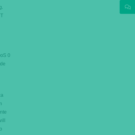
g.
TT
QoS 0
 de
ça
m
ente
ill
o