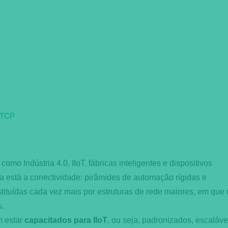
 TCP
omo Indústria 4.0, IIoT, fábricas inteligentes e dispositivos
ca está a conectividade: pirâmides de automação rígidas e
ituídas cada vez mais por estruturas de rede maiores, em que
s.
m estar
capacitados para IIoT
, ou seja, padronizados, escaláve