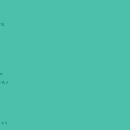
ns
um
 nos
inar