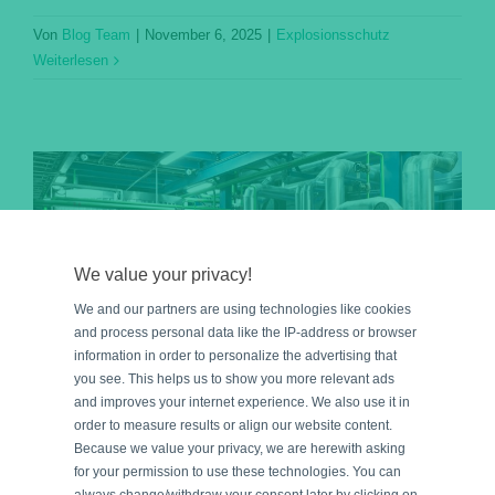
Von
Blog Team
|
November 6, 2025
|
Explosionsschutz
Weiterlesen
We value your privacy!
We and our partners are using technologies like cookies
and process personal data like the IP-address or browser
information in order to personalize the advertising that
you see. This helps us to show you more relevant ads
and improves your internet experience. We also use it in
order to measure results or align our website content.
Because we value your privacy, we are herewith asking
Leistungsaufnahme und
for your permission to use these technologies. You can
always change/withdraw your consent later by clicking on